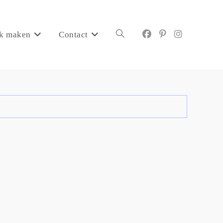
k maken
Contact