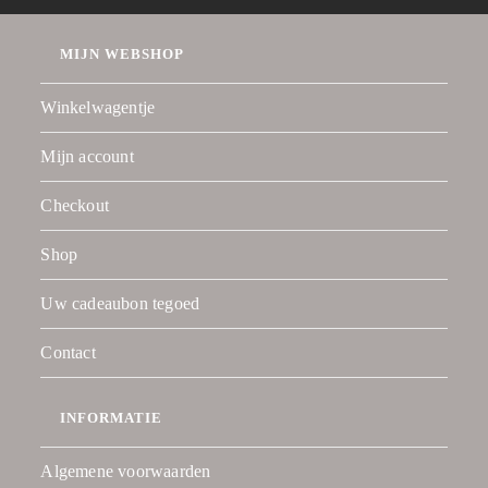
MIJN WEBSHOP
Winkelwagentje
Mijn account
Checkout
Shop
Uw cadeaubon tegoed
Contact
INFORMATIE
Algemene voorwaarden