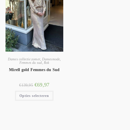
Dames collectie zomer
,
Damesmode
,
Femmes du sud
,
Rok
Mirell gold Femmes du Sud
€
69,97
€
139,95
Opties selecteren