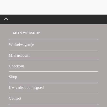
MIJN WEBSHOP
Winkelwagentje
Mijn account
Checkout
Shop
Uw cadeaubon tegoed
Contact