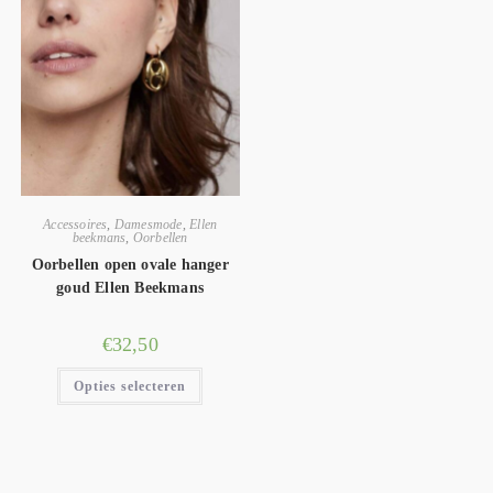
Accessoires
,
Damesmode
,
Ellen
beekmans
,
Oorbellen
Oorbellen open ovale hanger
goud Ellen Beekmans
€
32,50
Opties selecteren