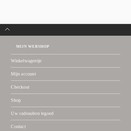
MIJN WEBSHOP
Winkelwagentje
Mijn account
Checkout
Shop
Uw cadeaubon tegoed
Contact