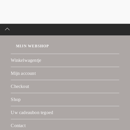
MIJN WEBSHOP
Winkelwagentje
Mijn account
Checkout
Shop
Uw cadeaubon tegoed
Contact