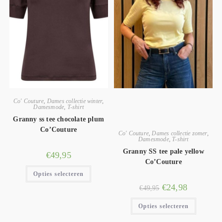
Co' Couture
,
Dames collectie winter
,
Damesmode
,
T-shirt
Granny ss tee chocolate plum
Co’Couture
Co' Couture
,
Dames collectie zomer
,
Damesmode
,
T-shirt
Granny SS tee pale yellow
€
49,95
Co’Couture
Opties selecteren
€
24,98
€
49,95
Opties selecteren