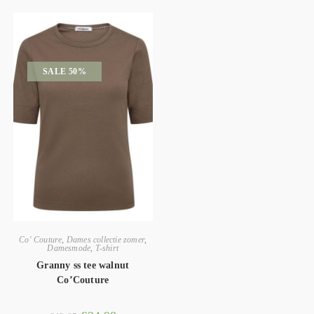
SALE 50%
Co' Couture
,
Dames collectie zomer
,
Damesmode
,
T-shirt
Granny ss tee walnut
Co’Couture