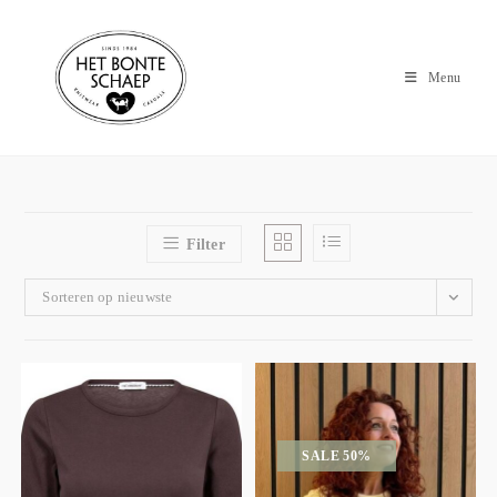
Menu
Filter
Sorteren op nieuwste
SALE 50%