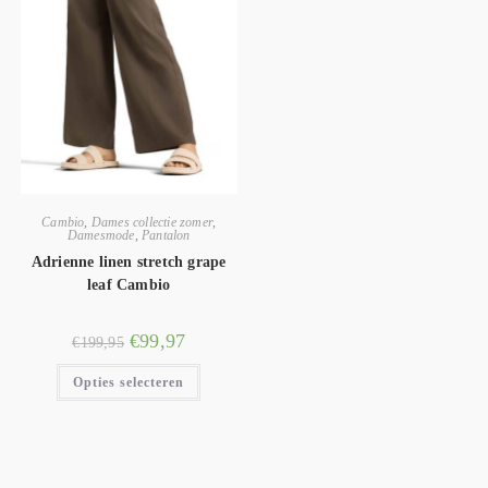
Cambio
,
Dames collectie zomer
,
Damesmode
,
Pantalon
Adrienne linen stretch grape
leaf Cambio
€
99,97
€
199,95
Opties selecteren