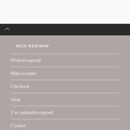
MIJN WEBSHOP
Winkelwagentje
Mijn account
Checkout
Shop
Uw cadeaubon tegoed
Contact