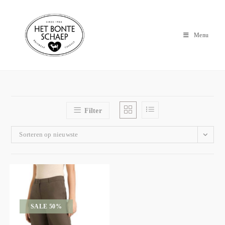
Menu
Filter
Sorteren op nieuwste
SALE 50%