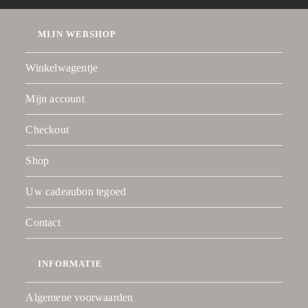
MIJN WEBSHOP
Winkelwagentje
Mijn account
Checkout
Shop
Uw cadeaubon tegoed
Contact
INFORMATIE
Algemene voorwaarden