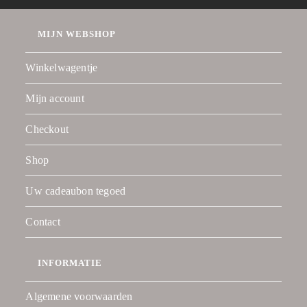
MIJN WEBSHOP
Winkelwagentje
Mijn account
Checkout
Shop
Uw cadeaubon tegoed
Contact
INFORMATIE
Algemene voorwaarden