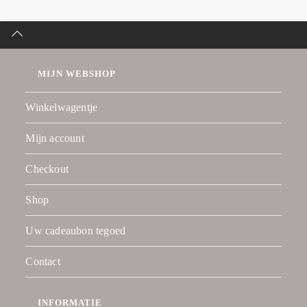
MIJN WEBSHOP
Winkelwagentje
Mijn account
Checkout
Shop
Uw cadeaubon tegoed
Contact
INFORMATIE