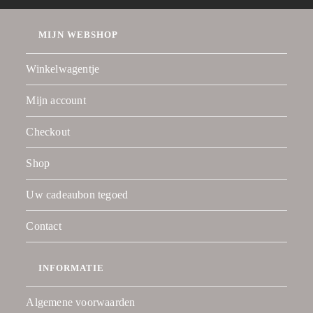
MIJN WEBSHOP
Winkelwagentje
Mijn account
Checkout
Shop
Uw cadeaubon tegoed
Contact
INFORMATIE
Algemene voorwaarden