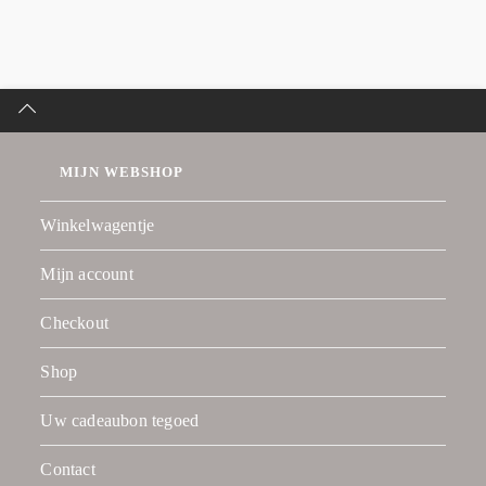
MIJN WEBSHOP
Winkelwagentje
Mijn account
Checkout
Shop
Uw cadeaubon tegoed
Contact