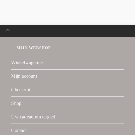
MIJN WEBSHOP
Winkelwagentje
Mijn account
Checkout
Shop
Uw cadeaubon tegoed
Contact