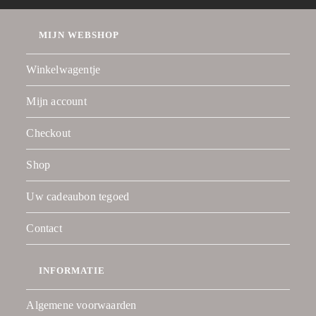
MIJN WEBSHOP
Winkelwagentje
Mijn account
Checkout
Shop
Uw cadeaubon tegoed
Contact
INFORMATIE
Algemene voorwaarden