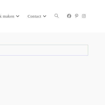
k maken
Contact