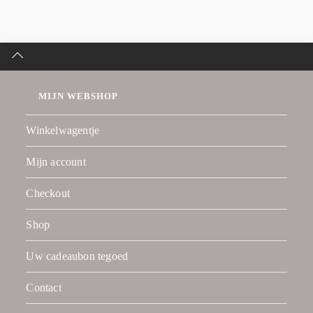
MIJN WEBSHOP
Winkelwagentje
Mijn account
Checkout
Shop
Uw cadeaubon tegoed
Contact