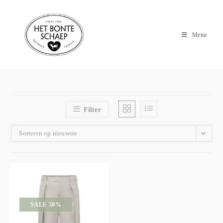
Menu
Filter
Sorteren op nieuwste
SALE 50%