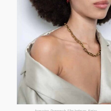
Accessoires
,
Damesmode
,
Ellen beekmans
,
Ketting