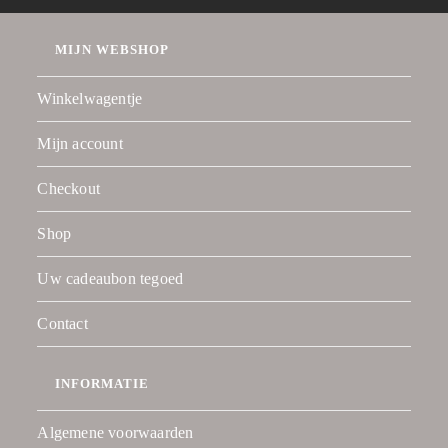
MIJN WEBSHOP
Winkelwagentje
Mijn account
Checkout
Shop
Uw cadeaubon tegoed
Contact
INFORMATIE
Algemene voorwaarden