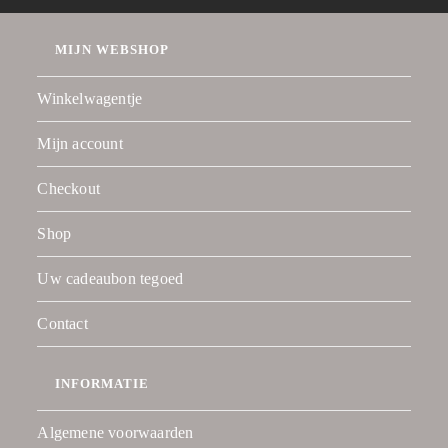
MIJN WEBSHOP
Winkelwagentje
Mijn account
Checkout
Shop
Uw cadeaubon tegoed
Contact
INFORMATIE
Algemene voorwaarden