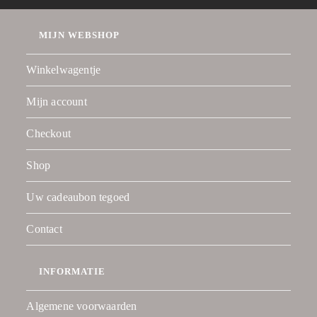
MIJN WEBSHOP
Winkelwagentje
Mijn account
Checkout
Shop
Uw cadeaubon tegoed
Contact
INFORMATIE
Algemene voorwaarden