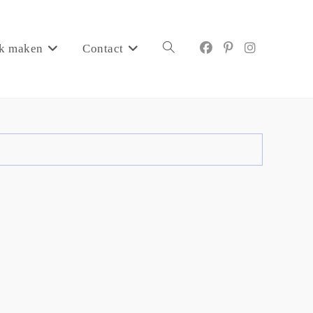
k maken
Contact