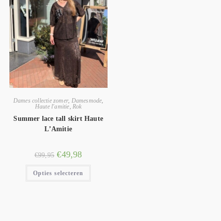
Dames collectie zomer
,
Damesmode
,
Haute l'amitie
,
Rok
Summer lace tall skirt Haute
L’Amitie
€
49,98
€
99,95
Opties selecteren