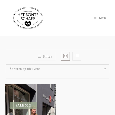
Menu
Filter
Sorteren op nieuwste
SALE 50%