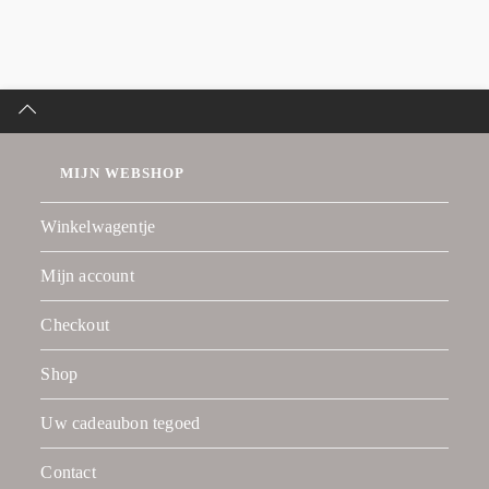
MIJN WEBSHOP
Winkelwagentje
Mijn account
Checkout
Shop
Uw cadeaubon tegoed
Contact