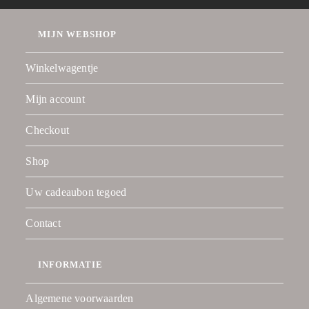
MIJN WEBSHOP
Winkelwagentje
Mijn account
Checkout
Shop
Uw cadeaubon tegoed
Contact
INFORMATIE
Algemene voorwaarden