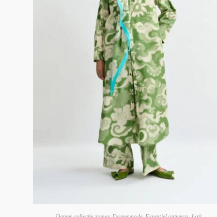
Dames collectie zomer
,
Damesmode
,
Essentiel antwerp
,
Jurk