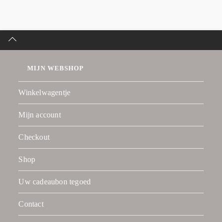
MIJN WEBSHOP
Winkelwagentje
Mijn account
Checkout
Shop
Uw cadeaubon tegoed
Contact