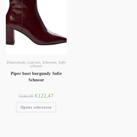
Damesmode
,
Laarzen
,
Schoenen
,
Sofie
schnoor
Piper boot burgundy Sofie
Schnoor
€
122,47
€
244,95
Opties selecteren