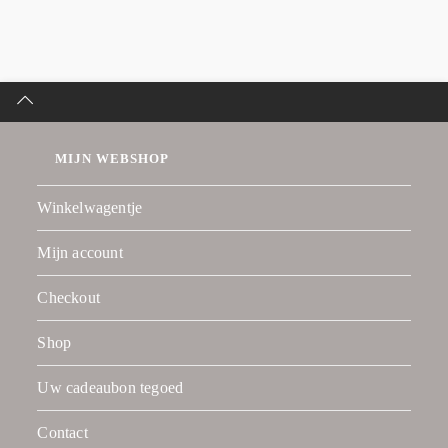
MIJN WEBSHOP
Winkelwagentje
Mijn account
Checkout
Shop
Uw cadeaubon tegoed
Contact