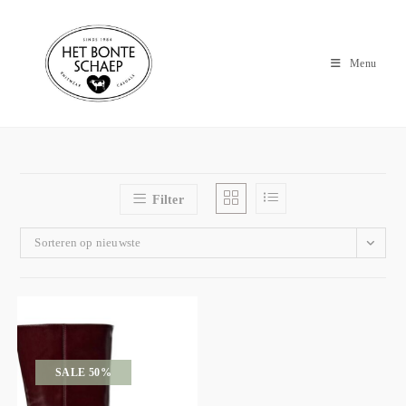
Menu
Filter
Sorteren op nieuwste
SALE 50%