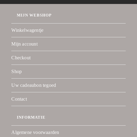
MIJN WEBSHOP
Winkelwagentje
Mijn account
Checkout
Shop
Uw cadeaubon tegoed
Contact
INFORMATIE
Algemene voorwaarden