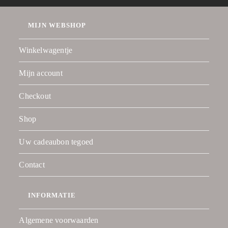
MIJN WEBSHOP
Winkelwagentje
Mijn account
Checkout
Shop
Uw cadeaubon tegoed
Contact
INFORMATIE
Algemene voorwaarden