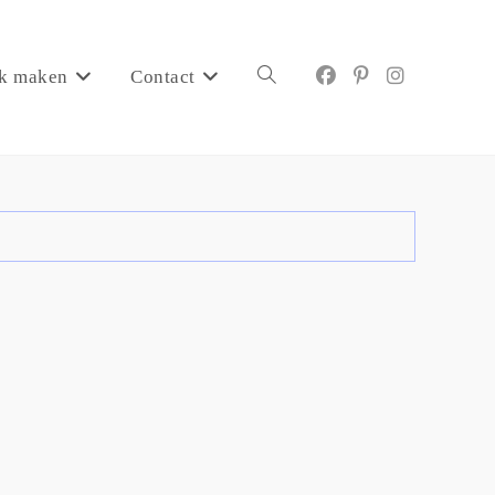
k maken
Contact