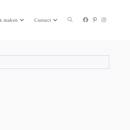
k maken
Contact