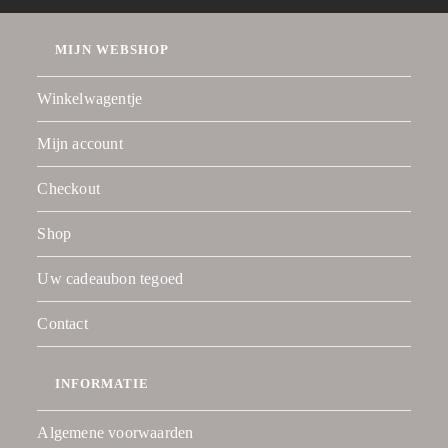
MIJN WEBSHOP
Winkelwagentje
Mijn account
Checkout
Shop
Uw cadeaubon tegoed
Contact
INFORMATIE
Algemene voorwaarden