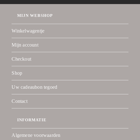
MIJN WEBSHOP
Winkelwagentje
Mijn account
Checkout
Shop
Uw cadeaubon tegoed
Contact
INFORMATIE
Algemene voorwaarden