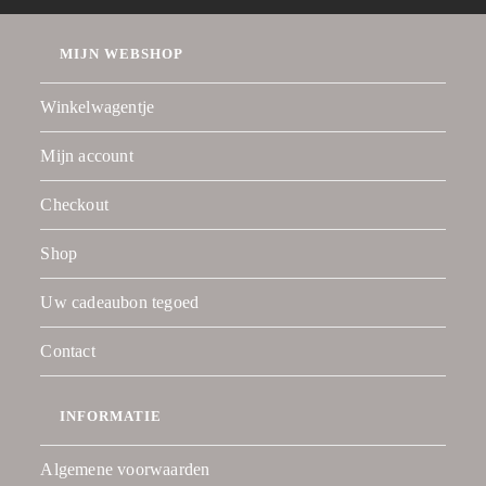
MIJN WEBSHOP
Winkelwagentje
Mijn account
Checkout
Shop
Uw cadeaubon tegoed
Contact
INFORMATIE
Algemene voorwaarden