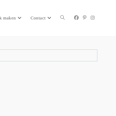
k maken
Contact