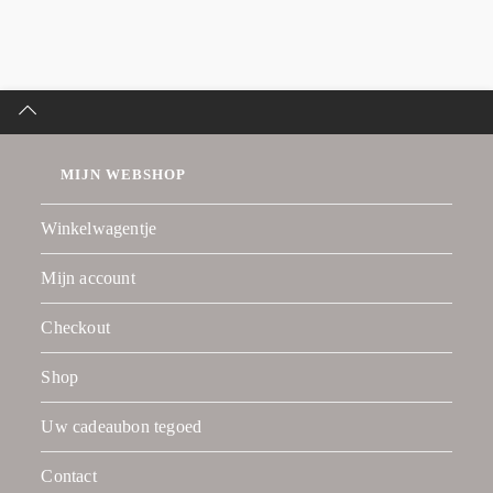
MIJN WEBSHOP
Winkelwagentje
Mijn account
Checkout
Shop
Uw cadeaubon tegoed
Contact