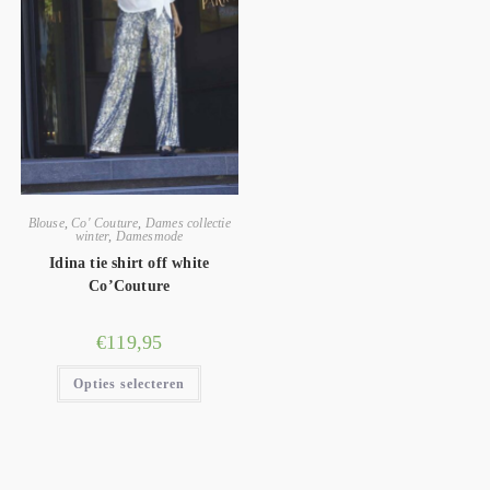
Blouse
,
Co' Couture
,
Dames collectie
winter
,
Damesmode
Idina tie shirt off white
Co’Couture
€
119,95
Opties selecteren