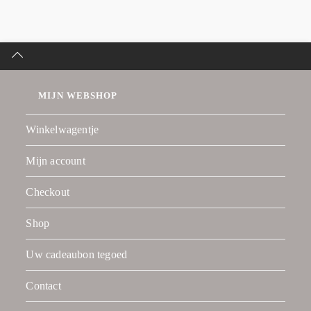
MIJN WEBSHOP
Winkelwagentje
Mijn account
Checkout
Shop
Uw cadeaubon tegoed
Contact