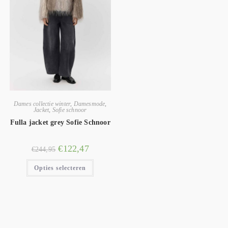
Dames collectie winter
,
Damesmode
,
Jacket
,
Sofie schnoor
Fulla jacket grey Sofie Schnoor
€
122,47
€
244,95
Opties selecteren