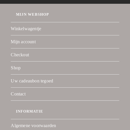
MIJN WEBSHOP
Winkelwagentje
Mijn account
Checkout
Shop
Uw cadeaubon tegoed
Contact
INFORMATIE
Algemene voorwaarden