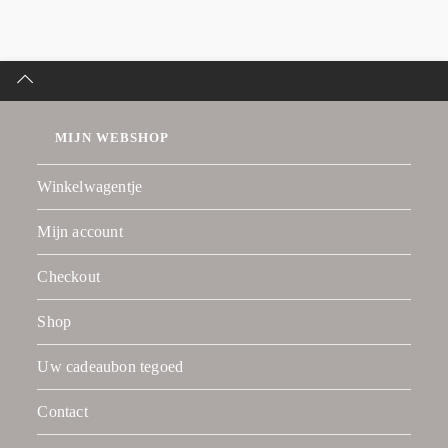
MIJN WEBSHOP
Winkelwagentje
Mijn account
Checkout
Shop
Uw cadeaubon tegoed
Contact