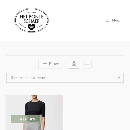
Menu
Filter
Sorteren op nieuwste
SALE 50%