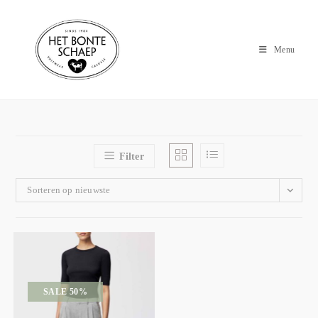
Menu
Filter
Sorteren op nieuwste
SALE 50%