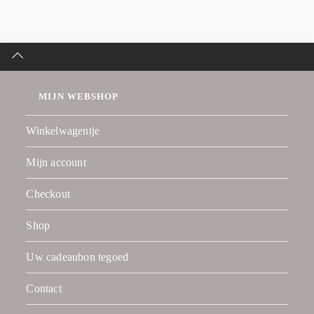
MIJN WEBSHOP
Winkelwagentje
Mijn account
Checkout
Shop
Uw cadeaubon tegoed
Contact