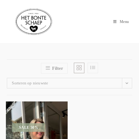
Menu
Filter
Sorteren op nieuwste
SALE 50%