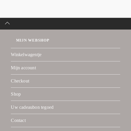
MIJN WEBSHOP
Winkelwagentje
Mijn account
Checkout
Shop
Uw cadeaubon tegoed
Contact