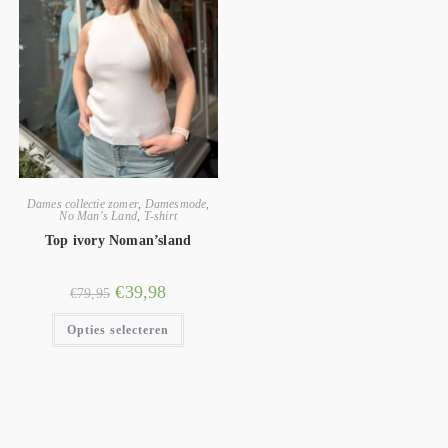
Dames collectie zomer
,
Damesmode
,
No Man's Land
,
T-shirt
Top ivory Noman’sland
€
39,98
€
79,95
Opties selecteren