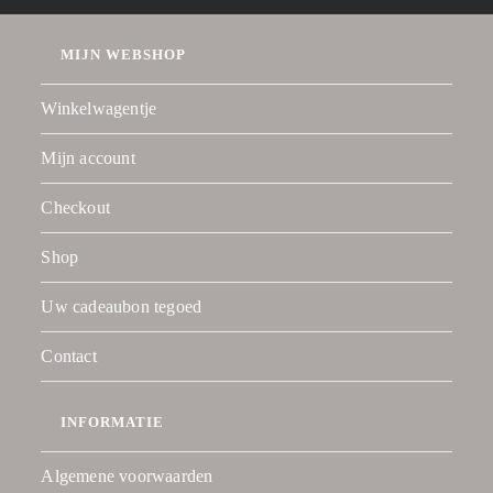
MIJN WEBSHOP
Winkelwagentje
Mijn account
Checkout
Shop
Uw cadeaubon tegoed
Contact
INFORMATIE
Algemene voorwaarden