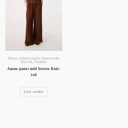
Dames collectie zomer
,
Damesmode
,
Knit-ted
,
Pantalon
Janou pants mid brown Knit-
ted
Lees verder