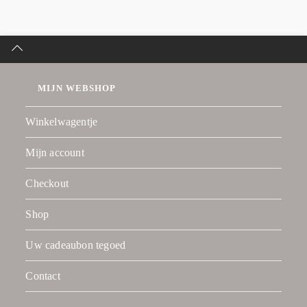
MIJN WEBSHOP
Winkelwagentje
Mijn account
Checkout
Shop
Uw cadeaubon tegoed
Contact