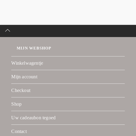
MIJN WEBSHOP
Winkelwagentje
Mijn account
Checkout
Shop
Uw cadeaubon tegoed
Contact