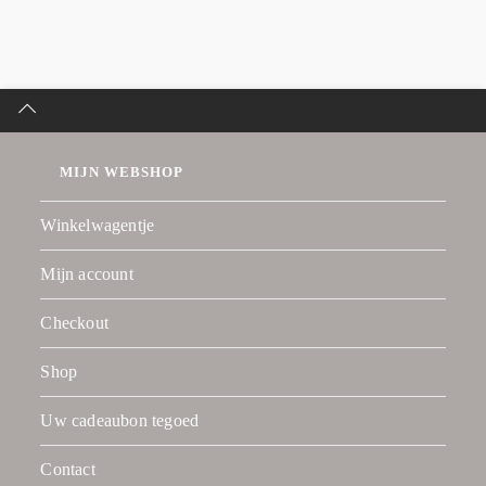
MIJN WEBSHOP
Winkelwagentje
Mijn account
Checkout
Shop
Uw cadeaubon tegoed
Contact