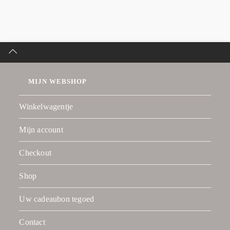
MIJN WEBSHOP
Winkelwagentje
Mijn account
Checkout
Shop
Uw cadeaubon tegoed
Contact