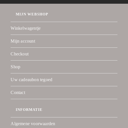
MIJN WEBSHOP
Winkelwagentje
Mijn account
Checkout
Shop
Uw cadeaubon tegoed
Contact
INFORMATIE
Algemene voorwaarden