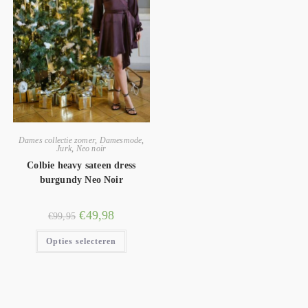
Dames collectie zomer
,
Damesmode
,
Jurk
,
Neo noir
Colbie heavy sateen dress
burgundy Neo Noir
€
49,98
€
99,95
Opties selecteren