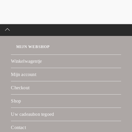
MIJN WEBSHOP
Winkelwagentje
Mijn account
Checkout
Shop
Uw cadeaubon tegoed
Contact