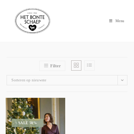
Menu
Filter
Sorteren op nieuwste
SALE 50%