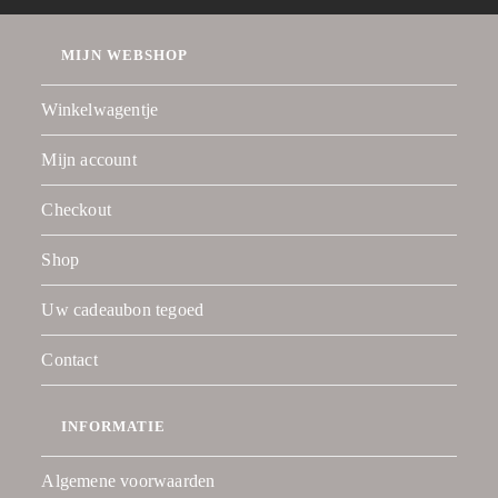
MIJN WEBSHOP
Winkelwagentje
Mijn account
Checkout
Shop
Uw cadeaubon tegoed
Contact
INFORMATIE
Algemene voorwaarden