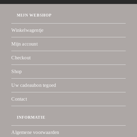
MIJN WEBSHOP
Winkelwagentje
Mijn account
Checkout
Shop
Uw cadeaubon tegoed
Contact
INFORMATIE
Algemene voorwaarden