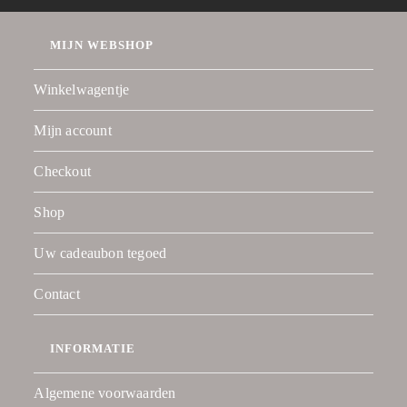
MIJN WEBSHOP
Winkelwagentje
Mijn account
Checkout
Shop
Uw cadeaubon tegoed
Contact
INFORMATIE
Algemene voorwaarden